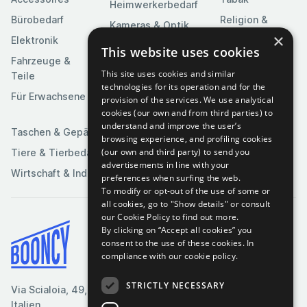
Heimwerkerbedarf
Bürobedarf
Religion &
Kameras & Optik
Feierlichkeiten
×
Elektronik
Kunst &
This website uses cookies
Software
Fahrzeuge &
Unterhaltung
This site uses cookies and similar
Teile
Spielzeuge &
Medien
technologies for its operation and for the
Spiele
Für Erwachsene
provision of the services. We use analytical
Sportartikel
cookies (our own and from third parties) to
understand and improve the user’s
Taschen & Gepäck
browsing experience, and profiling cookies
(our own and third party) to send you
Tiere & Tierbedarf
advertisements in line with your
Wirtschaft & Industrie
preferences when surfing the web.
To modify or opt-out of the use of some or
all cookies, go to "Show details" or consult
our Cookie Policy to find out more.
By clicking on “Accept all cookies” you
Bedingungen & Konditionen
consent to the use of these cookies.
In
compliance with our cookie policy.
Cookie-Richtlinie
Datenschutzrichtlinie
STRICTLY NECESSARY
Via Scialoia, 49, Florenz,
Kontaktiere uns
Italien