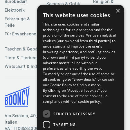
Bürobedarf
Religion &
Kameras & Optik
Feierlichkeiten
×
Elektronik
Kunst &
This website uses cookies
Software
Fahrzeuge &
Unterhaltung
This site uses cookies and similar
Teile
Spielzeuge &
Medien
technologies for its operation and for the
Spiele
Für Erwachsene
provision of the services. We use analytical
Sportartikel
cookies (our own and from third parties) to
understand and improve the user’s
Taschen & Gepäck
browsing experience, and profiling cookies
(our own and third party) to send you
Tiere & Tierbedarf
advertisements in line with your
Wirtschaft & Industrie
preferences when surfing the web.
To modify or opt-out of the use of some or
all cookies, go to "Show details" or consult
our Cookie Policy to find out more.
By clicking on “Accept all cookies” you
Bedingungen & Konditionen
consent to the use of these cookies.
In
compliance with our cookie policy.
Cookie-Richtlinie
Datenschutzrichtlinie
STRICTLY NECESSARY
Via Scialoia, 49, Florenz,
Kontaktiere uns
Italien
TARGETING
VAT IT06534300485