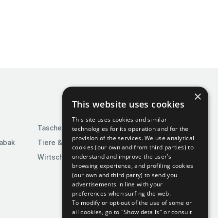
×
This website uses cookies
This site uses cookies and similar
Taschen & Gepäck
technologies for its operation and for the
provision of the services. We use analytical
Tabak
Tiere & Tierbedarf
cookies (our own and from third parties) to
understand and improve the user’s
Wirtschaft & Industrie
browsing experience, and profiling cookies
(our own and third party) to send you
advertisements in line with your
preferences when surfing the web.
To modify or opt-out of the use of some or
all cookies, go to "Show details" or consult