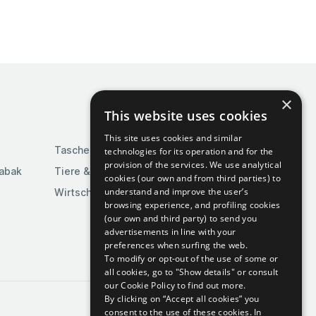
×
This website uses cookies
This site uses cookies and similar
Taschen & Gepäck
technologies for its operation and for the
provision of the services. We use analytical
Tabak
Tiere & Tierbedarf
cookies (our own and from third parties) to
understand and improve the user’s
Wirtschaft & Industrie
browsing experience, and profiling cookies
(our own and third party) to send you
advertisements in line with your
preferences when surfing the web.
To modify or opt-out of the use of some or
all cookies, go to "Show details" or consult
our Cookie Policy to find out more.
By clicking on “Accept all cookies” you
consent to the use of these cookies.
In