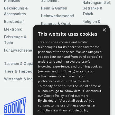
Kleinkind
Schönheit
Nahrungsmittel,
Bekleidung &
Heim & Garten
Getränke &
Accessoires
Tabak
Heimwerkerbedarf
Bürobedarf
Religion &
Kameras & Optik
Feierlichkeiten
×
Elektronik
Kunst &
This website uses cookies
Software
Fahrzeuge &
Unterhaltung
This site uses cookies and similar
Teile
Spielzeuge &
Medien
technologies for its operation and for the
Spiele
Für Erwachsene
provision of the services. We use analytical
Sportartikel
cookies (our own and from third parties) to
understand and improve the user’s
Taschen & Gepäck
browsing experience, and profiling cookies
(our own and third party) to send you
Tiere & Tierbedarf
advertisements in line with your
Wirtschaft & Industrie
preferences when surfing the web.
To modify or opt-out of the use of some or
all cookies, go to "Show details" or consult
our Cookie Policy to find out more.
By clicking on “Accept all cookies” you
Bedingungen & Konditionen
consent to the use of these cookies.
In
compliance with our cookie policy.
Cookie-Richtlinie