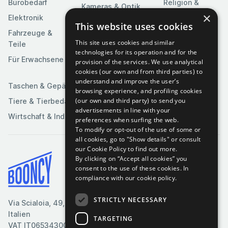
Bürobedarf
Religion &
Kameras & Optik
Feierlichkeiten
×
Elektronik
Kunst &
This website uses cookies
Software
Fahrzeuge &
Unterhaltung
This site uses cookies and similar
Teile
Spielzeuge &
Medien
technologies for its operation and for the
Spiele
Für Erwachsene
provision of the services. We use analytical
Sportartikel
cookies (our own and from third parties) to
understand and improve the user’s
Taschen & Gepäck
browsing experience, and profiling cookies
(our own and third party) to send you
Tiere & Tierbedarf
advertisements in line with your
Wirtschaft & Industrie
preferences when surfing the web.
To modify or opt-out of the use of some or
all cookies, go to "Show details" or consult
our Cookie Policy to find out more.
By clicking on “Accept all cookies” you
Bedingungen & Konditionen
consent to the use of these cookies.
In
compliance with our cookie policy.
Cookie-Richtlinie
Datenschutzrichtlinie
STRICTLY NECESSARY
Via Scialoia, 49, Florenz,
Kontaktiere uns
Italien
TARGETING
VAT IT06534300485