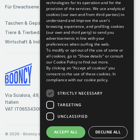
technologies for its operation and for the
Spiele
Für Erwachsene
provision of the services. We use analytical
Sportartikel
cookies (our own and from third parties) to
understand and improve the user’s
Taschen & Gepäck
browsing experience, and profiling cookies
(our own and third party) to send you
Tiere & Tierbedarf
advertisements in line with your
Wirtschaft & Industrie
preferences when surfing the web.
To modify or opt-out of the use of some or
all cookies, go to "Show details" or consult
our Cookie Policy to find out more.
By clicking on “Accept all cookies” you
Bedingungen & Konditionen
consent to the use of these cookies.
In
compliance with our cookie policy.
Cookie-Richtlinie
Datenschutzrichtlinie
STRICTLY NECESSARY
Via Scialoia, 49, Florenz,
Kontaktiere uns
Italien
TARGETING
VAT IT06534300485
UNCLASSIFIED
ACCEPT ALL
DECLINE ALL
© 2026
- Booncy srl - VAT IT06534300485