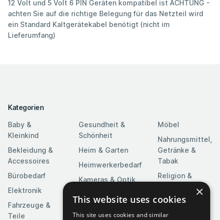
12 Volt und 5 Volt 6 PIN Geräten kompatibel ist ACHTUNG -
achten Sie auf die richtige Belegung für das Netzteil wird
ein Standard Kaltgerätekabel benötigt (nicht im
Lieferumfang)
Kategorien
Baby &
Gesundheit &
Möbel
Kleinkind
Schönheit
Nahrungsmittel,
Bekleidung &
Heim & Garten
Getränke &
Accessoires
Tabak
Heimwerkerbedarf
Bürobedarf
Religion &
Kameras & Optik
Feierlichkeiten
×
Elektronik
Kunst &
This website uses cookies
Software
Fahrzeuge &
Unterhaltung
This site uses cookies and similar
Teile
Spielzeuge &
Medien