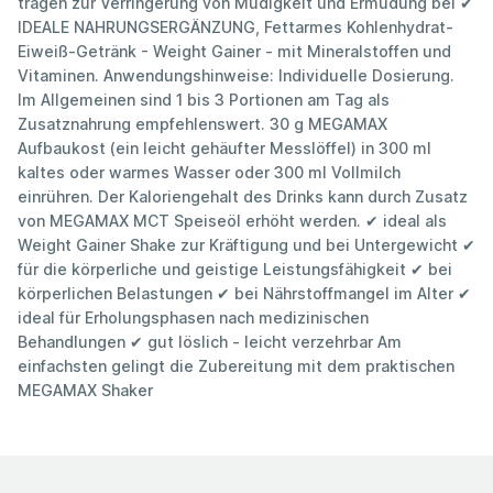
tragen zur Verringerung von Müdigkeit und Ermüdung bei ✔
IDEALE NAHRUNGSERGÄNZUNG, Fettarmes Kohlenhydrat-
Eiweiß-Getränk - Weight Gainer - mit Mineralstoffen und
Vitaminen. Anwendungshinweise: Individuelle Dosierung.
Im Allgemeinen sind 1 bis 3 Portionen am Tag als
Zusatznahrung empfehlenswert. 30 g MEGAMAX
Aufbaukost (ein leicht gehäufter Messlöffel) in 300 ml
kaltes oder warmes Wasser oder 300 ml Vollmilch
einrühren. Der Kaloriengehalt des Drinks kann durch Zusatz
von MEGAMAX MCT Speiseöl erhöht werden. ✔ ideal als
Weight Gainer Shake zur Kräftigung und bei Untergewicht ✔
für die körperliche und geistige Leistungsfähigkeit ✔ bei
körperlichen Belastungen ✔ bei Nährstoffmangel im Alter ✔
ideal für Erholungsphasen nach medizinischen
Behandlungen ✔ gut löslich - leicht verzehrbar Am
einfachsten gelingt die Zubereitung mit dem praktischen
MEGAMAX Shaker