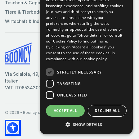
Taschen & Gepäck
browsing experience, and profiling cookies
(our own and third party) to send you
Tiere & Tierbedarf
advertisements in line with your
Wirtschaft & Industrie
preferences when surfing the web.
To modify or opt-out of the use of some or
all cookies, go to "Show details" or consult
our Cookie Policy to find out more.
By clicking on “Accept all cookies” you
Bedingungen & Konditionen
consent to the use of these cookies.
In
compliance with our cookie policy.
Cookie-Richtlinie
Datenschutzrichtlinie
STRICTLY NECESSARY
Via Scialoia, 49, Florenz,
Kontaktiere uns
Italien
TARGETING
VAT IT06534300485
UNCLASSIFIED
ACCEPT ALL
DECLINE ALL
© 2026
- Booncy srl - VAT IT06534300485
SHOW DETAILS