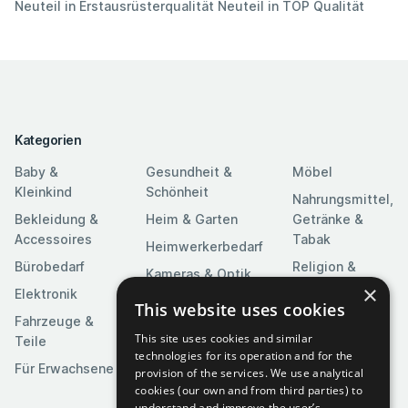
Neuteil in Erstausrüsterqualität Neuteil in TOP Qualität
Kategorien
Baby &
Gesundheit &
Möbel
Kleinkind
Schönheit
Nahrungsmittel,
Bekleidung &
Heim & Garten
Getränke &
Accessoires
Tabak
Heimwerkerbedarf
Bürobedarf
Religion &
Kameras & Optik
Feierlichkeiten
×
Elektronik
Kunst &
This website uses cookies
Software
Fahrzeuge &
Unterhaltung
This site uses cookies and similar
Teile
Spielzeuge &
Medien
technologies for its operation and for the
Spiele
Für Erwachsene
provision of the services. We use analytical
Sportartikel
cookies (our own and from third parties) to
understand and improve the user’s