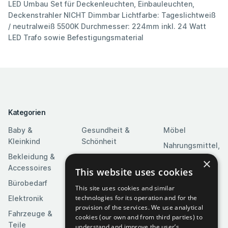
LED Umbau Set für Deckenleuchten, Einbauleuchten,
Deckenstrahler NICHT Dimmbar Lichtfarbe: Tageslichtweiß
/ neutralweiß 5500K Durchmesser: 224mm inkl. 24 Watt
LED Trafo sowie Befestigungsmaterial
Kategorien
Baby &
Gesundheit &
Möbel
Kleinkind
Schönheit
Nahrungsmittel,
Bekleidung &
Heim & Garten
Getränke &
×
Accessoires
Tabak
This website uses cookies
Heimwerkerbedarf
Bürobedarf
Religion &
Kameras & Optik
This site uses cookies and similar
Feierlichkeiten
technologies for its operation and for the
Elektronik
Kunst &
provision of the services. We use analytical
Software
Fahrzeuge &
Unterhaltung
cookies (our own and from third parties) to
Teile
Spielzeuge &
understand and improve the user’s