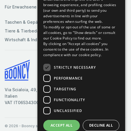
Medien
Spiele
browsing experience, and profiling cookies
Für Erwachsene
(our own and third party) to send you
Sportartikel
advertisements in line with your
preferences when surfing the web.
Taschen & Gepäck
To modify or opt-out of the use of some or
Tiere & Tierbedarf
all cookies, go to "Show details" or consult
our Cookie Policy to find out more.
Wirtschaft & Industrie
By clicking on “Accept all cookies” you
consent to the use of these cookies.
In
compliance with our cookie policy.
STRICTLY NECESSARY
Bedingungen & Konditionen
Cookie-Richtlinie
PERFORMANCE
Datenschutzrichtlinie
TARGETING
Via Scialoia, 49, Florenz,
Kontaktiere uns
Italien
FUNCTIONALITY
VAT IT06534300485
UNCLASSIFIED
ACCEPT ALL
DECLINE ALL
© 2026
- Booncy srl - VAT IT06534300485