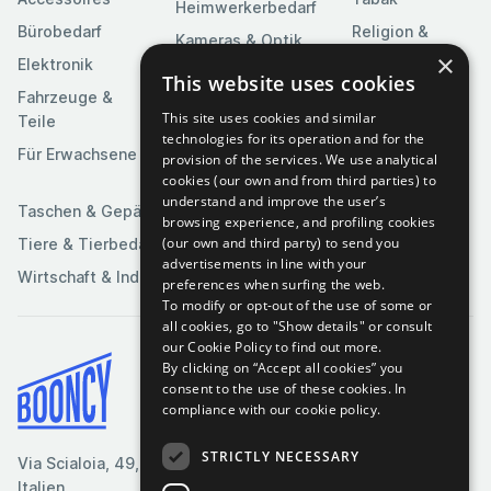
Heimwerkerbedarf
Bürobedarf
Religion &
Kameras & Optik
Feierlichkeiten
×
Elektronik
Kunst &
This website uses cookies
Software
Fahrzeuge &
Unterhaltung
This site uses cookies and similar
Teile
Spielzeuge &
Medien
technologies for its operation and for the
Spiele
Für Erwachsene
provision of the services. We use analytical
Sportartikel
cookies (our own and from third parties) to
understand and improve the user’s
Taschen & Gepäck
browsing experience, and profiling cookies
(our own and third party) to send you
Tiere & Tierbedarf
advertisements in line with your
Wirtschaft & Industrie
preferences when surfing the web.
To modify or opt-out of the use of some or
all cookies, go to "Show details" or consult
our Cookie Policy to find out more.
By clicking on “Accept all cookies” you
Bedingungen & Konditionen
consent to the use of these cookies.
In
compliance with our cookie policy.
Cookie-Richtlinie
Datenschutzrichtlinie
STRICTLY NECESSARY
Via Scialoia, 49, Florenz,
Kontaktiere uns
Italien