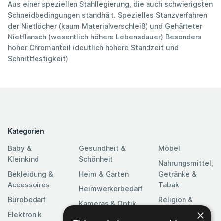
Aus einer speziellen Stahllegierung, die auch schwierigsten
Schneidbedingungen standhält. Spezielles Stanzverfahren
der Nietlöcher (kaum Materialverschleiß) und Gehärteter
Nietflansch (wesentlich höhere Lebensdauer) Besonders
hoher Chromanteil (deutlich höhere Standzeit und
Schnittfestigkeit)
Kategorien
Baby &
Gesundheit &
Möbel
Kleinkind
Schönheit
Nahrungsmittel,
Bekleidung &
Heim & Garten
Getränke &
Accessoires
Tabak
Heimwerkerbedarf
Bürobedarf
Religion &
Kameras & Optik
Feierlichkeiten
×
Elektronik
Kunst &