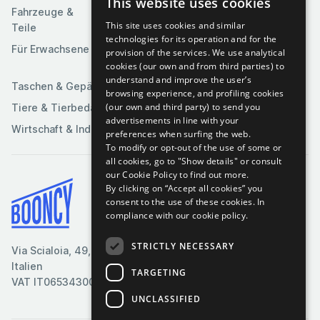
This website uses cookies
Software
Fahrzeuge &
Unterhaltung
This site uses cookies and similar
Teile
Spielzeuge &
Medien
technologies for its operation and for the
Spiele
Für Erwachsene
provision of the services. We use analytical
Sportartikel
cookies (our own and from third parties) to
understand and improve the user’s
Taschen & Gepäck
browsing experience, and profiling cookies
(our own and third party) to send you
Tiere & Tierbedarf
advertisements in line with your
Wirtschaft & Industrie
preferences when surfing the web.
To modify or opt-out of the use of some or
all cookies, go to "Show details" or consult
our Cookie Policy to find out more.
By clicking on “Accept all cookies” you
Bedingungen & Konditionen
consent to the use of these cookies.
In
compliance with our cookie policy.
Cookie-Richtlinie
Datenschutzrichtlinie
STRICTLY NECESSARY
Via Scialoia, 49, Florenz,
Kontaktiere uns
Italien
TARGETING
VAT IT06534300485
UNCLASSIFIED