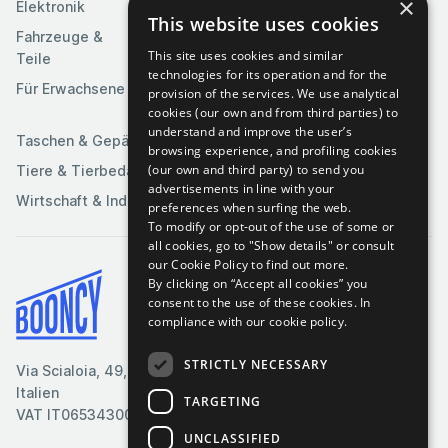
×
Elektronik
Kunst &
This website uses cookies
Software
Fahrzeuge &
Unterhaltung
This site uses cookies and similar
Teile
Spielzeuge &
Medien
technologies for its operation and for the
Spiele
Für Erwachsene
provision of the services. We use analytical
Sportartikel
cookies (our own and from third parties) to
understand and improve the user’s
Taschen & Gepäck
browsing experience, and profiling cookies
(our own and third party) to send you
Tiere & Tierbedarf
advertisements in line with your
Wirtschaft & Industrie
preferences when surfing the web.
To modify or opt-out of the use of some or
all cookies, go to "Show details" or consult
our Cookie Policy to find out more.
By clicking on “Accept all cookies” you
Bedingungen & Konditionen
consent to the use of these cookies.
In
compliance with our cookie policy.
Cookie-Richtlinie
Datenschutzrichtlinie
STRICTLY NECESSARY
Via Scialoia, 49, Florenz,
Kontaktiere uns
Italien
TARGETING
VAT IT06534300485
UNCLASSIFIED