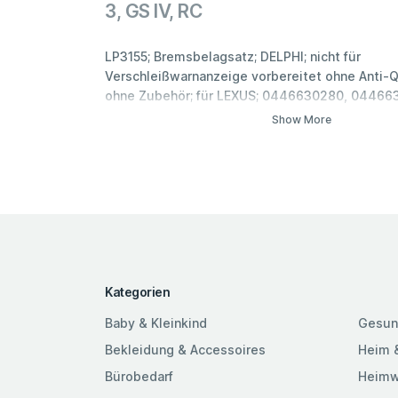
3, GS IV, RC
LP3155; Bremsbelagsatz; DELPHI; nicht für
Verschleißwarnanzeige vorbereitet ohne Anti-
ohne Zubehör; für LEXUS; 0446630280, 04466
0446630282, 0446630310, 0446630311
Show More
Kategorien
Baby & Kleinkind
Gesun
Bekleidung & Accessoires
Heim 
Bürobedarf
Heimw