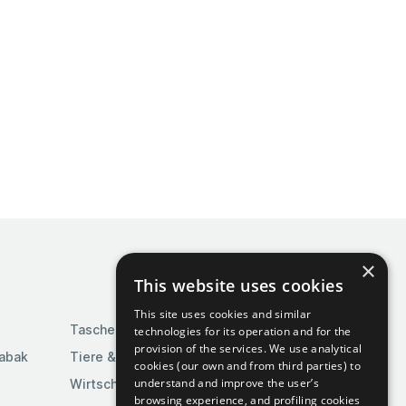
×
This website uses cookies
This site uses cookies and similar
Taschen & Gepäck
technologies for its operation and for the
provision of the services. We use analytical
Tabak
Tiere & Tierbedarf
cookies (our own and from third parties) to
understand and improve the user’s
Wirtschaft & Industrie
browsing experience, and profiling cookies