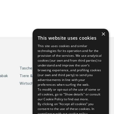
×
This website uses cookies
This site uses cookies and similar
technologies for its operation and for the
provision of the services. We use analytical
cookies (our own and from third parties) to
understand and improve the user’s
Taschen & Gepäck
browsing experience, and profiling cookies
(our own and third party) to send you
Tabak
Tiere & Tierbedarf
advertisements in line with your
Wirtschaft & Industrie
preferences when surfing the web.
To modify or opt-out of the use of some or
all cookies, go to "Show details" or consult
our Cookie Policy to find out more.
By clicking on “Accept all cookies” you
consent to the use of these cookies.
In
compliance with our cookie policy.