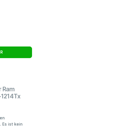
UR
r Ram
-1214Tx
ten
 Es ist kein