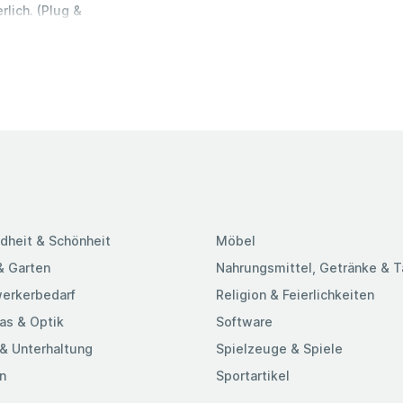
lich. (Plug &
bessern Sie die
zeiten.
nommen.
te lebenslange
 ein Leben lang
ie garantiert,
rsetzen oder
OFFTEK-Speicher
t. Tests auf
verlässigkeit,
tützt wird. 100
dheit & Schönheit
Möbel
hine
getestet, um 100
& Garten
Nahrungsmittel, Getränke & 
m Computer und
erkerbedarf
Religion & Feierlichkeiten
as & Optik
Software
& Unterhaltung
Spielzeuge & Spiele
n
Sportartikel