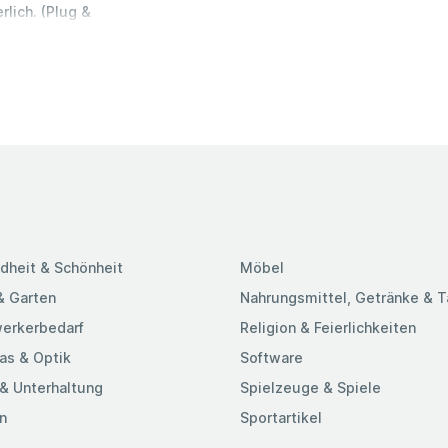
lich. (Plug &
bessern Sie die
zeiten.
nommen.
te lebenslange
 ein Leben lang
ie garantiert,
rsetzen oder
OFFTEK-Speicher
t. Tests auf
verlässigkeit,
tützt wird. 100
dheit & Schönheit
Möbel
hine
getestet, um 100
& Garten
Nahrungsmittel, Getränke & 
m Computer und
erkerbedarf
Religion & Feierlichkeiten
as & Optik
Software
& Unterhaltung
Spielzeuge & Spiele
n
Sportartikel