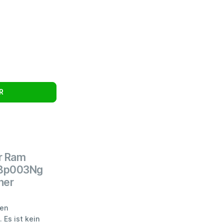
R
r Ram
-Bp003Ng
her
ten
 Es ist kein