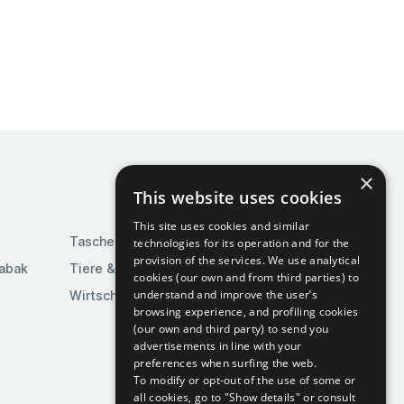
×
This website uses cookies
This site uses cookies and similar
Taschen & Gepäck
technologies for its operation and for the
provision of the services. We use analytical
Tabak
Tiere & Tierbedarf
cookies (our own and from third parties) to
understand and improve the user’s
Wirtschaft & Industrie
browsing experience, and profiling cookies
(our own and third party) to send you
advertisements in line with your
preferences when surfing the web.
To modify or opt-out of the use of some or
all cookies, go to "Show details" or consult