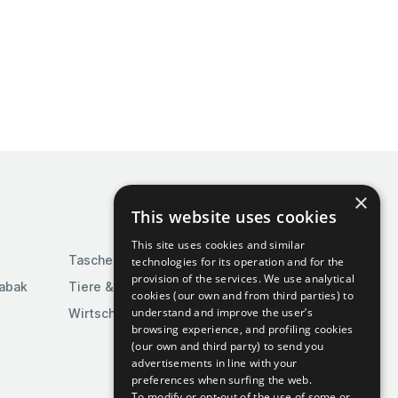
×
This website uses cookies
This site uses cookies and similar
Taschen & Gepäck
technologies for its operation and for the
provision of the services. We use analytical
Tabak
Tiere & Tierbedarf
cookies (our own and from third parties) to
understand and improve the user’s
Wirtschaft & Industrie
browsing experience, and profiling cookies
(our own and third party) to send you
advertisements in line with your
preferences when surfing the web.
To modify or opt-out of the use of some or