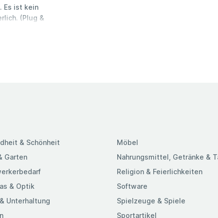
 Es ist kein
lich. (Plug &
bessern Sie die
zeiten.
nommen.
te lebenslange
 ein Leben lang
ie garantiert,
rsetzen oder
OFFTEK-Speicher
t. Tests auf
verlässigkeit,
tützt wird. 100
dheit & Schönheit
Möbel
hine
getestet, um 100
& Garten
Nahrungsmittel, Getränke & 
m Computer und
erkerbedarf
Religion & Feierlichkeiten
as & Optik
Software
& Unterhaltung
Spielzeuge & Spiele
n
Sportartikel