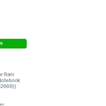
UR
er Ram
Notebook
2666))
ten