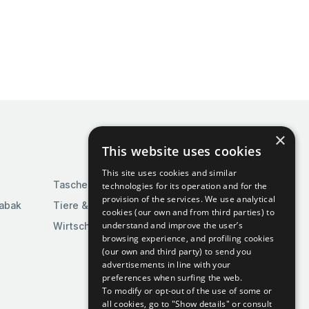
×
This website uses cookies
This site uses cookies and similar
Taschen & Gepäck
technologies for its operation and for the
provision of the services. We use analytical
Tabak
Tiere & Tierbedarf
cookies (our own and from third parties) to
understand and improve the user’s
Wirtschaft & Industrie
browsing experience, and profiling cookies
(our own and third party) to send you
advertisements in line with your
preferences when surfing the web.
To modify or opt-out of the use of some or
all cookies, go to "Show details" or consult