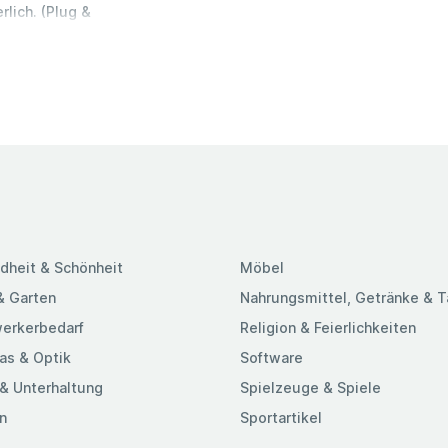
lich. (Plug &
bessern Sie die
zeiten.
nommen.
te lebenslange
 ein Leben lang
ie garantiert,
rsetzen oder
OFFTEK-Speicher
t. Tests auf
verlässigkeit,
tützt wird. 100
dheit & Schönheit
Möbel
hine
getestet, um 100
& Garten
Nahrungsmittel, Getränke & 
m Computer und
erkerbedarf
Religion & Feierlichkeiten
as & Optik
Software
& Unterhaltung
Spielzeuge & Spiele
n
Sportartikel