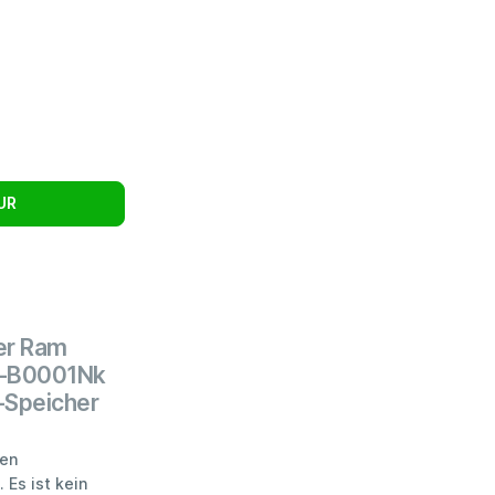
UR
er Ram
6-B0001Nk
-Speicher
ten
 Es ist kein