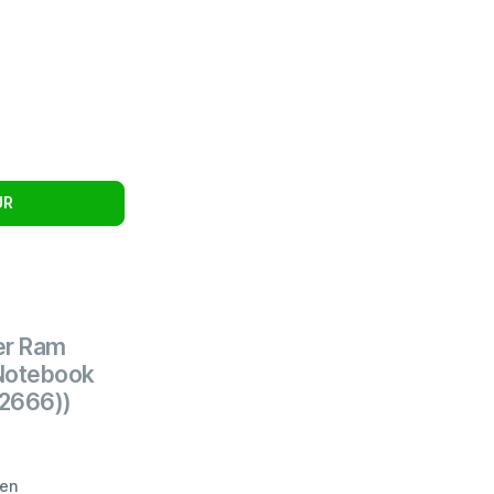
UR
er Ram
Notebook
2666))
ten