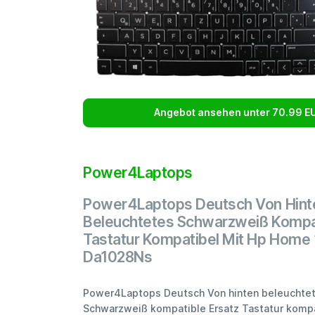
Angebot ansehen unter 70.99 E
Power4Laptops
Power4Laptops Deutsch Von Hint
Beleuchtetes Schwarzweiß Kompat
Tastatur Kompatibel Mit Hp Home 
Da1028Ns
Power4Laptops Deutsch Von hinten beleuchte
Schwarzweiß kompatible Ersatz Tastatur kompa