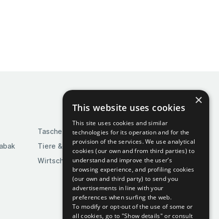
×
This website uses cookies
This site uses cookies and similar
Taschen & Gepäck
technologies for its operation and for the
provision of the services. We use analytical
Tabak
Tiere & Tierbedarf
cookies (our own and from third parties) to
understand and improve the user’s
Wirtschaft & Industrie
browsing experience, and profiling cookies
(our own and third party) to send you
advertisements in line with your
preferences when surfing the web.
To modify or opt-out of the use of some or
all cookies, go to "Show details" or consult