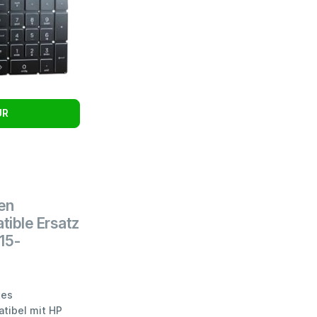
UR
en
ible Ersatz
15-
tes
tibel mit HP