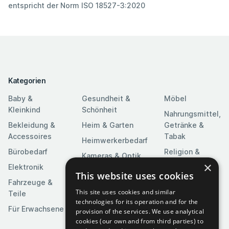
entspricht der Norm ISO 18527-3:2020
Kategorien
Baby &
Gesundheit &
Möbel
Kleinkind
Schönheit
Nahrungsmittel,
Bekleidung &
Heim & Garten
Getränke &
Accessoires
Tabak
Heimwerkerbedarf
Bürobedarf
Religion &
Kameras & Optik
Feierlichkeiten
×
Elektronik
Kunst &
This website uses cookies
Software
Fahrzeuge &
Unterhaltung
This site uses cookies and similar
Teile
Spielzeuge &
Medien
technologies for its operation and for the
Spiele
Für Erwachsene
provision of the services. We use analytical
Sportartikel
cookies (our own and from third parties) to