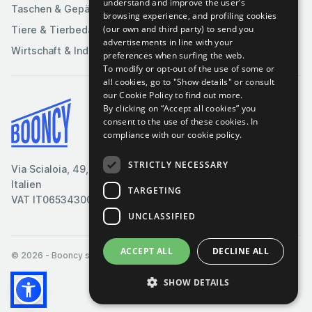
understand and improve the user’s
Taschen & Gepäck
browsing experience, and profiling cookies
(our own and third party) to send you
Tiere & Tierbedarf
advertisements in line with your
Wirtschaft & Industrie
preferences when surfing the web.
To modify or opt-out of the use of some or
all cookies, go to "Show details" or consult
our Cookie Policy to find out more.
By clicking on “Accept all cookies” you
Bedingungen & Konditionen
consent to the use of these cookies.
In
compliance with our cookie policy.
Cookie-Richtlinie
Datenschutzrichtlinie
STRICTLY NECESSARY
Via Scialoia, 49, Florenz,
Kontaktiere uns
Italien
TARGETING
VAT IT06534300485
UNCLASSIFIED
ACCEPT ALL
DECLINE ALL
© 2026
- Booncy srl - VAT IT06534300485
SHOW DETAILS