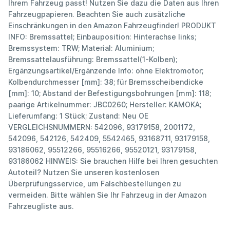
Ihrem Fahrzeug passt! Nutzen Sie dazu die Daten aus Ihren
Fahrzeugpapieren. Beachten Sie auch zusätzliche
Einschränkungen in den Amazon Fahrzeugfinder! PRODUKT
INFO: Bremssattel; Einbauposition: Hinterachse links;
Bremssystem: TRW; Material: Aluminium;
Bremssattelausführung: Bremssattel(1-Kolben);
Ergänzungsartikel/Ergänzende Info: ohne Elektromotor;
Kolbendurchmesser [mm]: 38; für Bremsscheibendicke
[mm]: 10; Abstand der Befestigungsbohrungen [mm]: 118;
paarige Artikelnummer: JBC0260; Hersteller: KAMOKA;
Lieferumfang: 1 Stück; Zustand: Neu OE
VERGLEICHSNUMMERN: 542096, 93179158, 2001172,
542096, 542126, 542409, 5542465, 93168711, 93179158,
93186062, 95512266, 95516266, 95520121, 93179158,
93186062 HINWEIS: Sie brauchen Hilfe bei Ihren gesuchten
Autoteil? Nutzen Sie unseren kostenlosen
Überprüfungsservice, um Falschbestellungen zu
vermeiden. Bitte wählen Sie Ihr Fahrzeug in der Amazon
Fahrzeugliste aus.