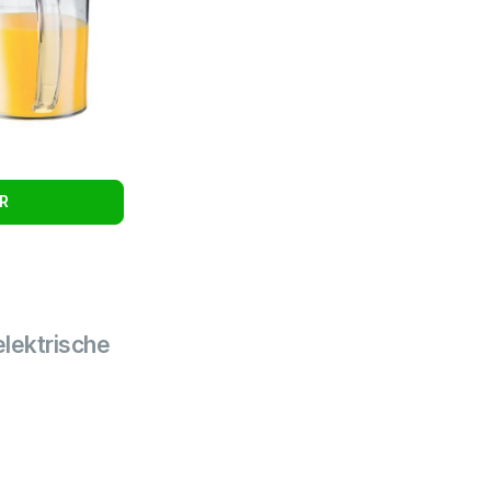
R
elektrische