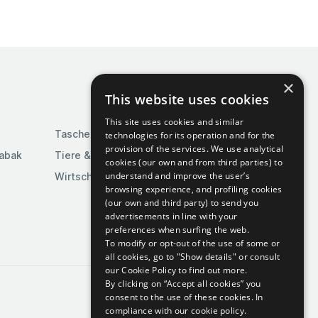
×
This website uses cookies
This site uses cookies and similar
Taschen & Gepäck
technologies for its operation and for the
provision of the services. We use analytical
Tabak
Tiere & Tierbedarf
cookies (our own and from third parties) to
understand and improve the user’s
Wirtschaft & Industrie
browsing experience, and profiling cookies
(our own and third party) to send you
advertisements in line with your
preferences when surfing the web.
To modify or opt-out of the use of some or
all cookies, go to "Show details" or consult
our Cookie Policy to find out more.
By clicking on “Accept all cookies” you
consent to the use of these cookies.
In
compliance with our cookie policy.