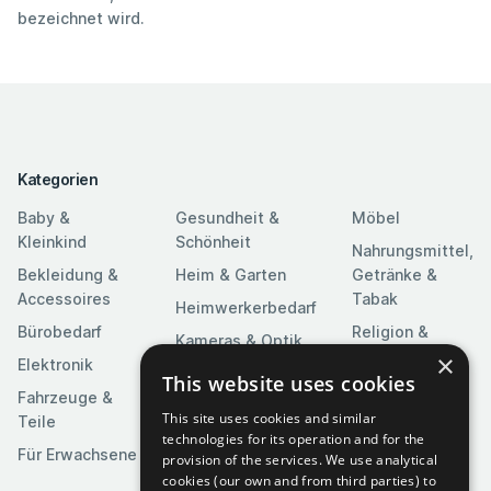
bezeichnet wird.
Kategorien
Baby &
Gesundheit &
Möbel
Kleinkind
Schönheit
Nahrungsmittel,
Bekleidung &
Heim & Garten
Getränke &
Accessoires
Tabak
Heimwerkerbedarf
Bürobedarf
Religion &
Kameras & Optik
Feierlichkeiten
×
Elektronik
Kunst &
This website uses cookies
Software
Fahrzeuge &
Unterhaltung
This site uses cookies and similar
Teile
Spielzeuge &
Medien
technologies for its operation and for the
Spiele
Für Erwachsene
provision of the services. We use analytical
Sportartikel
cookies (our own and from third parties) to