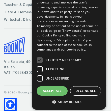
understand and improve the user’s
Taschen & Gepäck
browsing experience, and profiling cookies
(our own and third party) to send you
Tiere & Tierbedarf
advertisements in line with your
Wirtschaft & Industrie
preferences when surfing the web.
To modify or opt-out of the use of some or
all cookies, go to "Show details" or consult
our Cookie Policy to find out more.
By clicking on “Accept all cookies” you
Bedingungen & Konditionen
consent to the use of these cookies.
In
compliance with our cookie policy.
Cookie-Richtlinie
Datenschutzrichtlinie
STRICTLY NECESSARY
Via Scialoia, 49, Florenz,
Kontaktiere uns
Italien
TARGETING
VAT IT06534300485
UNCLASSIFIED
ACCEPT ALL
DECLINE ALL
© 2026
- Booncy srl - VAT IT06534300485
SHOW DETAILS