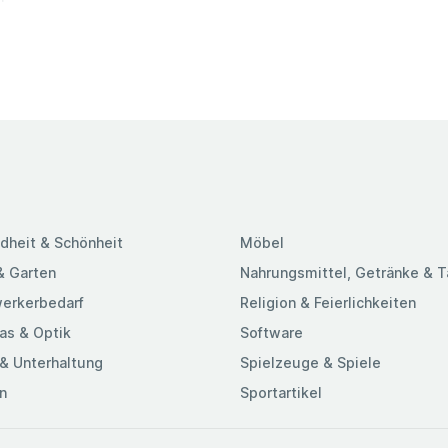
| Felgenbreite:
gfähigkeit) |
ergleichen Sie
rzeug. Häufig
 bei Ihnen in
tenen Reifen
er als 36
n von uns mit
dheit & Schönheit
Möbel
& Garten
Nahrungsmittel, Getränke & 
erkerbedarf
Religion & Feierlichkeiten
as & Optik
Software
& Unterhaltung
Spielzeuge & Spiele
n
Sportartikel