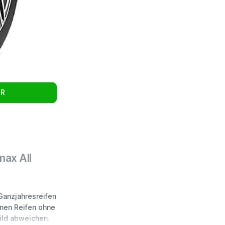
UR
max All
Ganzjahresreifen
inen Reifen ohne
bild abweichen.