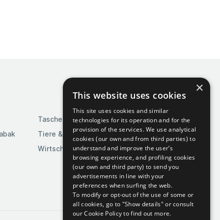
×
This website uses cookies
This site uses cookies and similar
Taschen & Gepäck
technologies for its operation and for the
provision of the services. We use analytical
Tabak
Tiere & Tierbedarf
cookies (our own and from third parties) to
understand and improve the user’s
Wirtschaft & Industrie
browsing experience, and profiling cookies
(our own and third party) to send you
advertisements in line with your
preferences when surfing the web.
To modify or opt-out of the use of some or
all cookies, go to "Show details" or consult
our Cookie Policy to find out more.