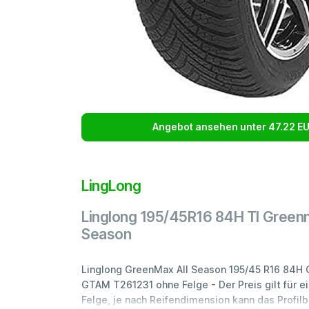
Angebot ansehen unter 47.22 E
LingLong
Linglong 195/45R16 84H Tl Green
Season
Linglong GreenMax All Season 195/45 R16 84H 
GTAM T261231 ohne Felge - Der Preis gilt für e
Felge, je nach Reifendimension kann das Profil