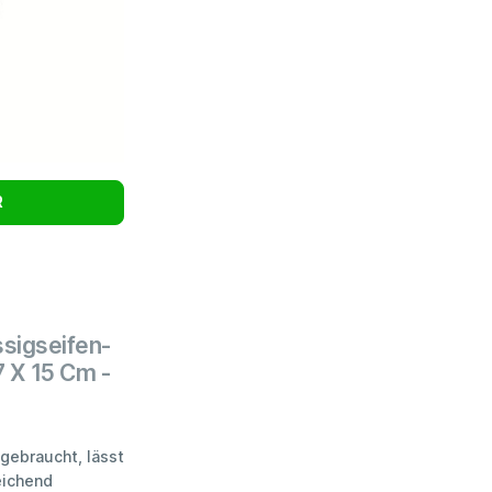
R
ssigseifen-
 X 15 Cm -
fgebraucht, lässt
eichend