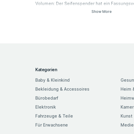
Volumen: Der Seifenspender hat ein Fassungsv
200 ml Natürliches Design: Der Seifen-Spender 
Show More
Hingucker und passt sich gut in jedes Bad ein 
Dosierung: Die Abgabe der Seife lässt sich einf
Drücker dosieren. Material: Polyresin passend 
Accessoires der Serie Freddo - z.B. WC Bürste, 
Kosmetikorganizer
Kategorien
Baby & Kleinkind
Gesun
Bekleidung & Accessoires
Heim 
Bürobedarf
Heimw
Elektronik
Kamer
Fahrzeuge & Teile
Kunst 
Für Erwachsene
Medie