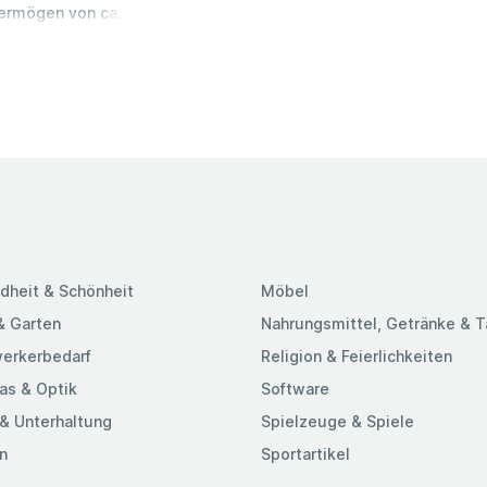
ermögen von ca.
ist ein echter
Praktische
ach über einen
zu weiteren
Abfalleimer,
dheit & Schönheit
Möbel
& Garten
Nahrungsmittel, Getränke & 
erkerbedarf
Religion & Feierlichkeiten
as & Optik
Software
& Unterhaltung
Spielzeuge & Spiele
n
Sportartikel