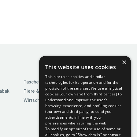
×
This website uses cookies
This site uses cookies and similar
Taschen & Gepäck
technologies for its operation and for the
provision of the services. We use analytical
Tabak
Tiere & Tierbedarf
cookies (our own and from third parties) to
understand and improve the user’s
Wirtschaft & Industrie
browsing experience, and profiling cookies
(our own and third party) to send you
advertisements in line with your
preferences when surfing the web.
To modify or opt-out of the use of some or
all cookies, go to "Show details" or consult