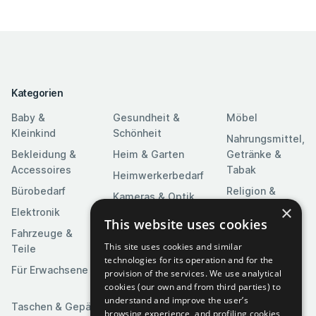
Kategorien
Baby &
Gesundheit &
Möbel
Kleinkind
Schönheit
Nahrungsmittel,
Bekleidung &
Heim & Garten
Getränke &
Accessoires
Tabak
Heimwerkerbedarf
Bürobedarf
Religion &
Kameras & Optik
Feierlichkeiten
×
Elektronik
Kunst &
This website uses cookies
Software
Fahrzeuge &
Unterhaltung
This site uses cookies and similar
Teile
Spielzeuge &
Medien
technologies for its operation and for the
Spiele
Für Erwachsene
provision of the services. We use analytical
Sportartikel
cookies (our own and from third parties) to
understand and improve the user’s
Taschen & Gepäck
browsing experience, and profiling cookies