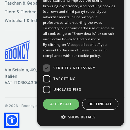
understand and improve the user’s
Taschen & Gepäck
browsing experience, and profiling cookies
(our own and third party) to send you
Tiere & Tierbedarf
advertisements in line with your
Wirtschaft & Industrie
preferences when surfing the web.
To modify or opt-out of the use of some or
all cookies, go to "Show details" or consult
our Cookie Policy to find out more.
By clicking on “Accept all cookies” you
Bedingungen & Konditionen
consent to the use of these cookies.
In
compliance with our cookie policy.
Cookie-Richtlinie
Datenschutzrichtlinie
STRICTLY NECESSARY
Via Scialoia, 49, Florenz,
Kontaktiere uns
Italien
TARGETING
VAT IT06534300485
UNCLASSIFIED
ACCEPT ALL
DECLINE ALL
© 2026
- Booncy srl - VAT IT06534300485
SHOW DETAILS