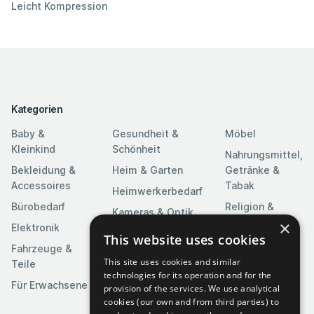
Leicht Kompression
Kategorien
Baby &
Gesundheit &
Möbel
Kleinkind
Schönheit
Nahrungsmittel,
Bekleidung &
Heim & Garten
Getränke &
Accessoires
Tabak
Heimwerkerbedarf
Bürobedarf
Religion &
Kameras & Optik
Feierlichkeiten
×
Elektronik
Kunst &
This website uses cookies
Software
Fahrzeuge &
Unterhaltung
This site uses cookies and similar
Teile
Spielzeuge &
Medien
technologies for its operation and for the
Spiele
Für Erwachsene
provision of the services. We use analytical
Sportartikel
cookies (our own and from third parties) to