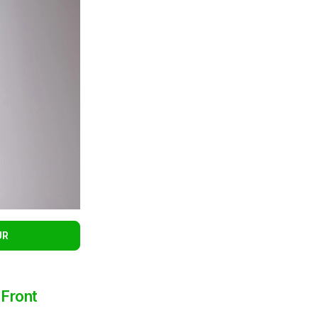
UR
 Front