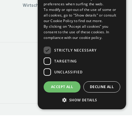
preferences when surfing the web.
Wirtschaft & Industrie
To modify or opt-out of the use of some or
all cookies, go to "Show details" or consult
our Cookie Policy to find out more.
By clicking on “Accept all cookies” you
consent to the use of these cookies.
In
compliance with our cookie policy.
STRICTLY NECESSARY
TARGETING
UNCLASSIFIED
ACCEPT ALL
DECLINE ALL
SHOW DETAILS
Strictly necessary
Targeting
Unclassified