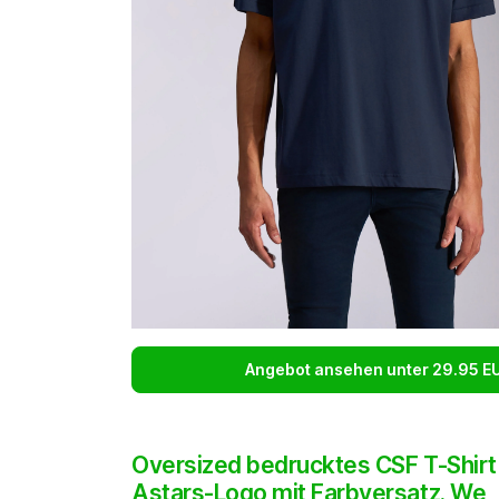
Angebot ansehen unter 29.95 E
Oversized bedrucktes CSF T-Shirt
Astars-Logo mit Farbversatz. We