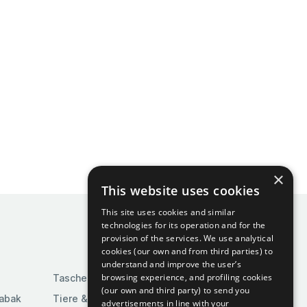
×
This website uses cookies
This site uses cookies and similar
technologies for its operation and for the
provision of the services. We use analytical
cookies (our own and from third parties) to
understand and improve the user’s
browsing experience, and profiling cookies
Taschen & Gepäck
(our own and third party) to send you
Tabak
Tiere & Tierbedarf
advertisements in line with your