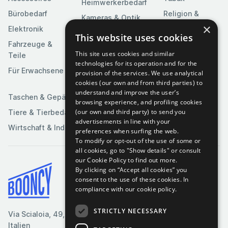
Heimwerkerbedarf
Bürobedarf
Religion &
Kameras & Optik
Feierlichkeiten
×
Elektronik
Kunst &
This website uses cookies
Software
Fahrzeuge &
Unterhaltung
This site uses cookies and similar
Teile
Spielzeuge &
Medien
technologies for its operation and for the
Spiele
Für Erwachsene
provision of the services. We use analytical
Sportartikel
cookies (our own and from third parties) to
understand and improve the user’s
Taschen & Gepäck
browsing experience, and profiling cookies
(our own and third party) to send you
Tiere & Tierbedarf
advertisements in line with your
Wirtschaft & Industrie
preferences when surfing the web.
To modify or opt-out of the use of some or
all cookies, go to "Show details" or consult
our Cookie Policy to find out more.
By clicking on “Accept all cookies” you
Bedingungen & Konditionen
consent to the use of these cookies.
In
compliance with our cookie policy.
Cookie-Richtlinie
Datenschutzrichtlinie
STRICTLY NECESSARY
Via Scialoia, 49, Florenz,
Kontaktiere uns
Italien