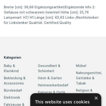
Breite [cm]: 36,66 Ergänzungsartikel/Ergänzende Info 2:
Gehäuse mit schwarzem Innenteil Höhe [cm]: 25,76
Lampenart: H7/ H1 Länge [cm]: 63,63 Links-/Rechtslenker:
für Linkslenker Qualität: Certified Quality
Kategorien
Baby &
Gesundheit &
Möbel
Kleinkind
Schönheit
Nahrungsmittel,
Bekleidung &
Heim & Garten
Getränke &
Accessoires
Tabak
Heimwerkerbedarf
Bürobedarf
Religion &
Kameras & Optik
Feierlichkeiten
×
Elektronik
Kunst &
This website uses cookies
Software
Fahrzeuge &
Unterhaltung