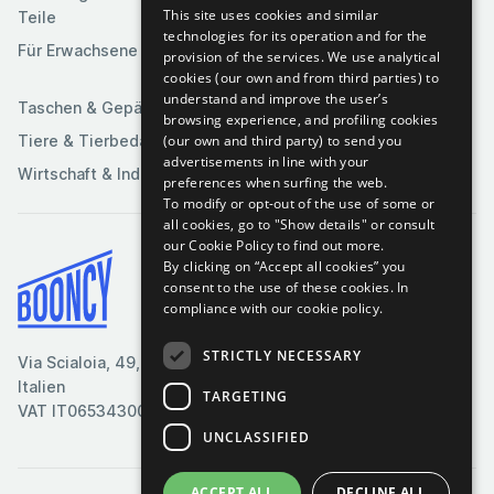
This site uses cookies and similar
Teile
Spielzeuge &
Medien
technologies for its operation and for the
Spiele
Für Erwachsene
provision of the services. We use analytical
Sportartikel
cookies (our own and from third parties) to
understand and improve the user’s
Taschen & Gepäck
browsing experience, and profiling cookies
(our own and third party) to send you
Tiere & Tierbedarf
advertisements in line with your
Wirtschaft & Industrie
preferences when surfing the web.
To modify or opt-out of the use of some or
all cookies, go to "Show details" or consult
our Cookie Policy to find out more.
By clicking on “Accept all cookies” you
Bedingungen & Konditionen
consent to the use of these cookies.
In
compliance with our cookie policy.
Cookie-Richtlinie
Datenschutzrichtlinie
STRICTLY NECESSARY
Via Scialoia, 49, Florenz,
Kontaktiere uns
Italien
TARGETING
VAT IT06534300485
UNCLASSIFIED
ACCEPT ALL
DECLINE ALL