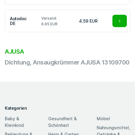
Autodoc
Versand:
4.59 EUR
DE
6.95 EUR
AJUSA
Dichtung, Ansaugkrümmer AJUSA 13109700
Kategorien
Baby &
Gesundheit &
Möbel
Kleinkind
Schönheit
Nahrungsmittel,
Bekleidung &
Heim & Garten
Getränke &