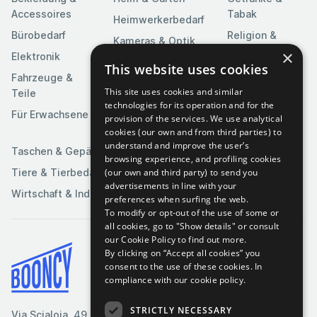
Accessoires
Tabak
Heimwerkerbedarf
Bürobedarf
Religion &
Kameras & Optik
Feierlichkeiten
×
Elektronik
Kunst &
This website uses cookies
Software
Fahrzeuge &
Unterhaltung
This site uses cookies and similar
Teile
Spielzeuge &
Medien
technologies for its operation and for the
Spiele
Für Erwachsene
provision of the services. We use analytical
Sportartikel
cookies (our own and from third parties) to
understand and improve the user’s
Taschen & Gepäck
browsing experience, and profiling cookies
(our own and third party) to send you
Tiere & Tierbedarf
advertisements in line with your
Wirtschaft & Industrie
preferences when surfing the web.
To modify or opt-out of the use of some or
all cookies, go to "Show details" or consult
our Cookie Policy to find out more.
By clicking on “Accept all cookies” you
Bedingungen & Konditionen
consent to the use of these cookies.
In
compliance with our cookie policy.
Cookie-Richtlinie
Datenschutzrichtlinie
STRICTLY NECESSARY
Via Scialoia, 49, Florenz,