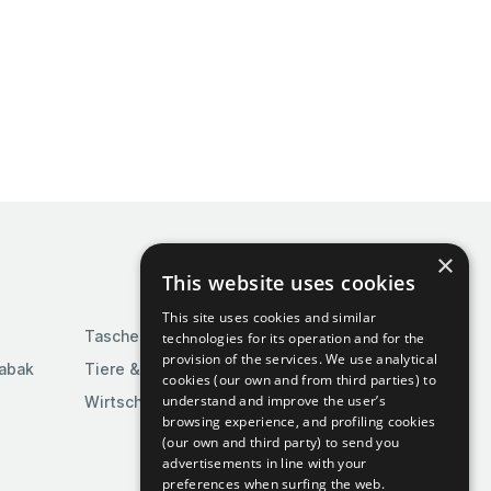
×
This website uses cookies
This site uses cookies and similar
Taschen & Gepäck
technologies for its operation and for the
provision of the services. We use analytical
Tabak
Tiere & Tierbedarf
cookies (our own and from third parties) to
understand and improve the user’s
Wirtschaft & Industrie
browsing experience, and profiling cookies
(our own and third party) to send you
advertisements in line with your
preferences when surfing the web.