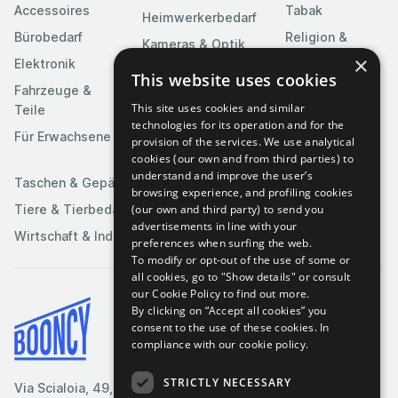
Accessoires
Tabak
Heimwerkerbedarf
Bürobedarf
Religion &
Kameras & Optik
Feierlichkeiten
×
Elektronik
Kunst &
This website uses cookies
Software
Fahrzeuge &
Unterhaltung
This site uses cookies and similar
Teile
Spielzeuge &
Medien
technologies for its operation and for the
Spiele
Für Erwachsene
provision of the services. We use analytical
Sportartikel
cookies (our own and from third parties) to
understand and improve the user’s
Taschen & Gepäck
browsing experience, and profiling cookies
(our own and third party) to send you
Tiere & Tierbedarf
advertisements in line with your
Wirtschaft & Industrie
preferences when surfing the web.
To modify or opt-out of the use of some or
all cookies, go to "Show details" or consult
our Cookie Policy to find out more.
By clicking on “Accept all cookies” you
Bedingungen & Konditionen
consent to the use of these cookies.
In
compliance with our cookie policy.
Cookie-Richtlinie
Datenschutzrichtlinie
STRICTLY NECESSARY
Via Scialoia, 49, Florenz,