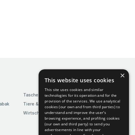
×
This website uses cookies
This site uses cookies and similar
Taschen & Gepäck
technologies for its operation and for the
provision of the services. We use analytical
Tabak
Tiere & Tierbedarf
cookies (our own and from third parties) to
understand and improve the user’s
Wirtschaft & Industrie
browsing experience, and profiling cookies
(our own and third party) to send you
advertisements in line with your