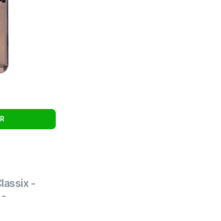
UR
lassix -
 -