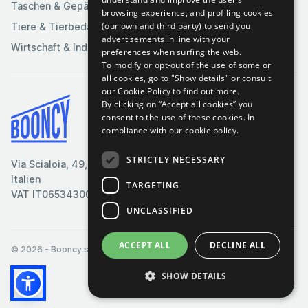
Taschen & Gepäck
browsing experience, and profiling cookies
(our own and third party) to send you
Tiere & Tierbedarf
advertisements in line with your
Wirtschaft & Industrie
preferences when surfing the web.
To modify or opt-out of the use of some or
all cookies, go to "Show details" or consult
our Cookie Policy to find out more.
By clicking on “Accept all cookies” you
Bedingungen & Konditionen
consent to the use of these cookies.
In
compliance with our cookie policy.
Cookie-Richtlinie
Datenschutzrichtlinie
STRICTLY NECESSARY
Via Scialoia, 49, Florenz,
Kontaktiere uns
Italien
TARGETING
VAT IT06534300485
UNCLASSIFIED
ACCEPT ALL
DECLINE ALL
© 2026
- Booncy srl - VAT IT06534300485
SHOW DETAILS