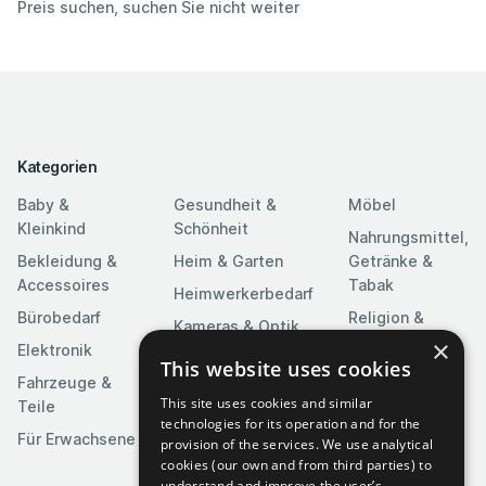
Preis suchen, suchen Sie nicht weiter
Kategorien
Baby &
Gesundheit &
Möbel
Kleinkind
Schönheit
Nahrungsmittel,
Bekleidung &
Heim & Garten
Getränke &
Accessoires
Tabak
Heimwerkerbedarf
Bürobedarf
Religion &
Kameras & Optik
Feierlichkeiten
×
Elektronik
Kunst &
This website uses cookies
Software
Fahrzeuge &
Unterhaltung
This site uses cookies and similar
Teile
Spielzeuge &
Medien
technologies for its operation and for the
Spiele
Für Erwachsene
provision of the services. We use analytical
Sportartikel
cookies (our own and from third parties) to
understand and improve the user’s