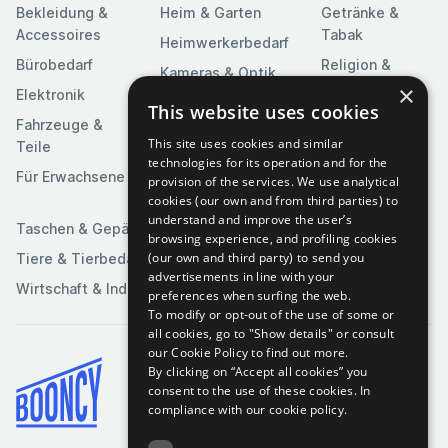
Bekleidung &
Heim & Garten
Getränke &
Accessoires
Tabak
Heimwerkerbedarf
Bürobedarf
Religion &
Kameras & Optik
Feierlichkeiten
×
Elektronik
Kunst &
This website uses cookies
Software
Fahrzeuge &
Unterhaltung
This site uses cookies and similar
Teile
Spielzeuge &
Medien
technologies for its operation and for the
Spiele
Für Erwachsene
provision of the services. We use analytical
Sportartikel
cookies (our own and from third parties) to
understand and improve the user’s
Taschen & Gepäck
browsing experience, and profiling cookies
(our own and third party) to send you
Tiere & Tierbedarf
advertisements in line with your
Wirtschaft & Industrie
preferences when surfing the web.
To modify or opt-out of the use of some or
all cookies, go to "Show details" or consult
our Cookie Policy to find out more.
By clicking on “Accept all cookies” you
Bedingungen & Konditionen
consent to the use of these cookies.
In
compliance with our cookie policy.
Cookie-Richtlinie
Datenschutzrichtlinie