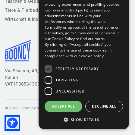
Taschen & Gepäck
browsing experience, and profiling cookies
(our own and third party) to send you
Tiere & Tierbedarf
advertisements in line with your
Wirtschaft & Industrie
preferences when surfing the web.
To modify or opt-out of the use of some or
all cookies, go to "Show details" or consult
our Cookie Policy to find out more.
By clicking on “Accept all cookies” you
Bedingungen & Konditionen
consent to the use of these cookies.
In
compliance with our cookie policy.
Cookie-Richtlinie
Datenschutzrichtlinie
STRICTLY NECESSARY
Via Scialoia, 49, Florenz,
Kontaktiere uns
Italien
TARGETING
VAT IT06534300485
UNCLASSIFIED
ACCEPT ALL
DECLINE ALL
© 2026
- Booncy srl - VAT IT06534300485
SHOW DETAILS