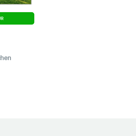
UR
schen