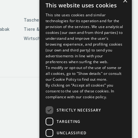
×
This website uses cookies
This site uses cookies and similar
Taschen & Gepäck
technologies for its operation and for the
provision of the services. We use analytical
Tabak
Tiere & Tierbedarf
cookies (our own and from third parties) to
understand and improve the user’s
Wirtschaft & Industrie
browsing experience, and profiling cookies
(our own and third party) to send you
advertisements in line with your
preferences when surfing the web.
To modify or opt-out of the use of some or
all cookies, go to "Show details" or consult
our Cookie Policy to find out more.
By clicking on “Accept all cookies” you
consent to the use of these cookies.
In
compliance with our cookie policy.
STRICTLY NECESSARY
TARGETING
UNCLASSIFIED