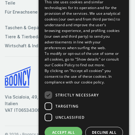
This site uses cookies and similar
Teile
Spielzeuge &
Medien
technologies for its operation and for the
Spiele
Für Erwachsene
provision of the services. We use analytical
Sportartikel
cookies (our own and from third parties) to
understand and improve the user’s
Taschen & Gepäck
browsing experience, and profiling cookies
(our own and third party) to send you
Tiere & Tierbedarf
advertisements in line with your
Wirtschaft & Industrie
preferences when surfing the web.
To modify or opt-out of the use of some or
all cookies, go to "Show details" or consult
our Cookie Policy to find out more.
By clicking on “Accept all cookies” you
Bedingungen & Konditionen
consent to the use of these cookies.
In
compliance with our cookie policy.
Cookie-Richtlinie
Datenschutzrichtlinie
STRICTLY NECESSARY
Via Scialoia, 49, Florenz,
Kontaktiere uns
Italien
TARGETING
VAT IT06534300485
UNCLASSIFIED
ACCEPT ALL
DECLINE ALL
© 2026
- Booncy srl - VAT IT06534300485