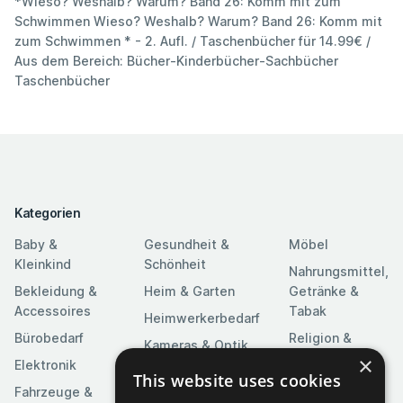
*Wieso? Weshalb? Warum? Band 26: Komm mit zum
Schwimmen Wieso? Weshalb? Warum? Band 26: Komm mit
zum Schwimmen * - 2. Aufl. / Taschenbücher für 14.99€ /
Aus dem Bereich: Bücher-Kinderbücher-Sachbücher
Taschenbücher
Kategorien
Baby &
Gesundheit &
Möbel
Kleinkind
Schönheit
Nahrungsmittel,
Bekleidung &
Heim & Garten
Getränke &
Accessoires
Tabak
Heimwerkerbedarf
Bürobedarf
Religion &
Kameras & Optik
Feierlichkeiten
×
Elektronik
Kunst &
This website uses cookies
Software
Fahrzeuge &
Unterhaltung