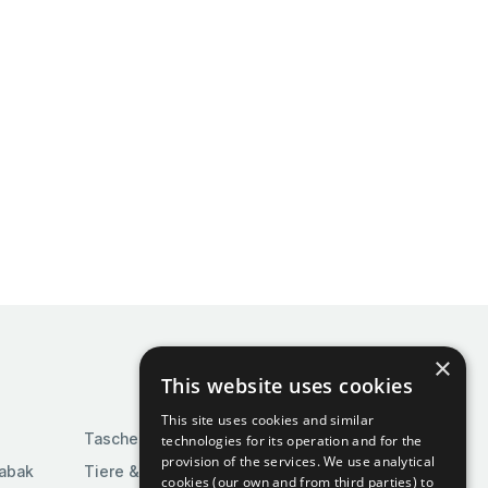
×
This website uses cookies
This site uses cookies and similar
Taschen & Gepäck
technologies for its operation and for the
provision of the services. We use analytical
Tabak
Tiere & Tierbedarf
cookies (our own and from third parties) to