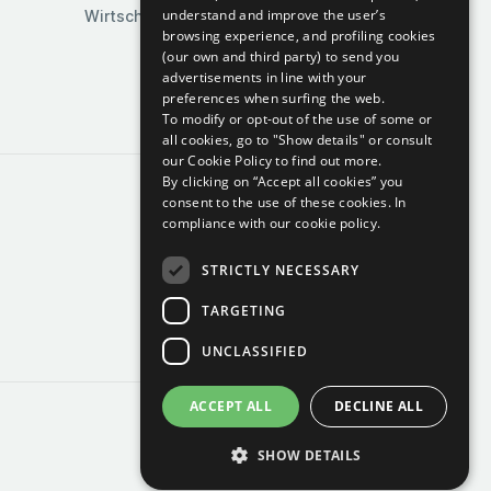
understand and improve the user’s
Wirtschaft & Industrie
browsing experience, and profiling cookies
(our own and third party) to send you
advertisements in line with your
preferences when surfing the web.
To modify or opt-out of the use of some or
all cookies, go to "Show details" or consult
our Cookie Policy to find out more.
By clicking on “Accept all cookies” you
consent to the use of these cookies.
In
compliance with our cookie policy.
STRICTLY NECESSARY
TARGETING
UNCLASSIFIED
ACCEPT ALL
DECLINE ALL
SHOW DETAILS