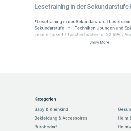
Lesetraining in der Sekundarstufe 
*Lesetraining in der Sekundarstufe I Lesetrainin
Sekundarstufe I * - Techniken Übungen und Spi
Lesefertigkeit / Taschenbücher für 22.99€ / Au
Bücher-Schule & Lernen Taschenbücher
Show More
Kategorien
Baby & Kleinkind
Gesun
Bekleidung & Accessoires
Heim 
Bürobedarf
Heimw