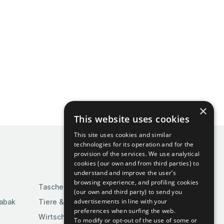
×
This website uses cookies
This site uses cookies and similar
technologies for its operation and for the
provision of the services. We use analytical
cookies (our own and from third parties) to
understand and improve the user’s
browsing experience, and profiling cookies
Taschen & Gepäck
(our own and third party) to send you
advertisements in line with your
Tabak
Tiere & Tierbedarf
preferences when surfing the web.
Wirtschaft & Industrie
To modify or opt-out of the use of some or