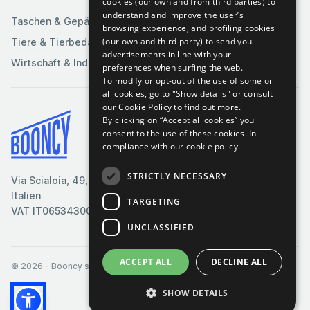
Sportartikel
cookies (our own and from third parties) to
understand and improve the user’s
Taschen & Gepäck
browsing experience, and profiling cookies
(our own and third party) to send you
Tiere & Tierbedarf
advertisements in line with your
Wirtschaft & Industrie
preferences when surfing the web.
To modify or opt-out of the use of some or
all cookies, go to "Show details" or consult
our Cookie Policy to find out more.
By clicking on “Accept all cookies” you
Bedingungen & Konditionen
consent to the use of these cookies.
In
compliance with our cookie policy.
Cookie-Richtlinie
Datenschutzrichtlinie
STRICTLY NECESSARY
Via Scialoia, 49, Florenz,
Kontaktiere uns
Italien
TARGETING
VAT IT06534300485
UNCLASSIFIED
ACCEPT ALL
DECLINE ALL
© 2026
- Booncy srl - VAT IT06534300485
SHOW DETAILS