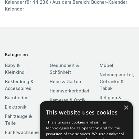
Kalender für 44.23€ / Aus dem Bereich: Bücher-Kalender
Kalender
Kategorien
Baby &
Gesundheit &
Möbel
Kleinkind
Schönheit
Nahrungsmittel,
Bekleidung &
Heim & Garten
Getränke &
Accessoires
Tabak
Heimwerkerbedarf
Bürobedarf
Religion &
Kameras & Optik
Feierlichkeiten
×
Elektronik
Kunst &
This website uses cookies
Software
Fahrzeuge &
Unterhaltung
This site uses cookies and similar
Teile
Spielzeuge &
Medien
technologies for its operation and for the
Spiele
Für Erwachsene
provision of the services. We use analytical