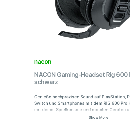
nacon
NACON Gaming-Headset Rig 600 
schwarz
Genieße hochpräzisen Sound auf PlayStation, P
Switch und Smartphones mit dem RIG 600 Pro H
mit deiner Spielkonsole und mobilen Geräten 
Ton mit drahtloser Dual-Mode-Technologie: pe
Show More
2,4 GHz mit dem drahtlosen USB-C-Adapter un
Bluetooth 5.1. Die hochauflösenden 40-mm-Lau