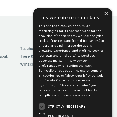
×
This website uses cookies
This site uses cookies and similar
technologies for its operation and for the
provision of the services. We use analytical
cookies (our own and from third parties) to
understand and improve the user’s
Taschen & Gepäck
browsing experience, and profiling cookies
(our own and third party) to send you
Tabak
Tiere & Tierbedarf
advertisements in line with your
Wirtschaft & Industrie
preferences when surfing the web.
To modify or opt-out of the use of some or
all cookies, go to "Show details" or consult
our Cookie Policy to find out more.
By clicking on “Accept all cookies” you
consent to the use of these cookies.
In
compliance with our cookie policy.
STRICTLY NECESSARY
PERFORMANCE