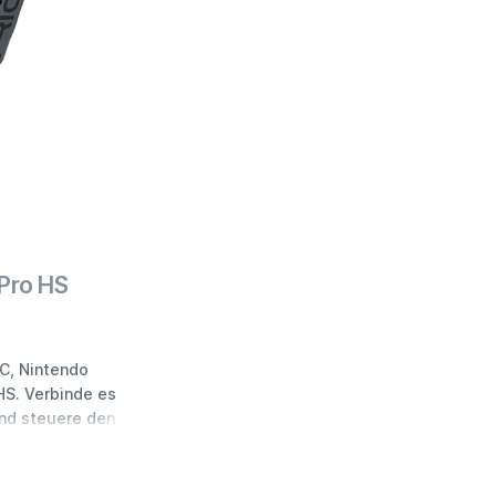
Pro HS
C, Nintendo
S. Verbinde es
und steuere den
r Funkfrequenz
d über
tsprecher, die