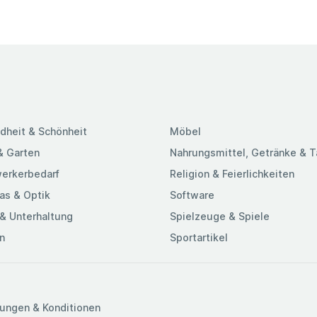
e hervorragend
gen, auch bei
htlose Headset
essions und eine
em USB-C-
 maximalen
chern und einem
lich ist. Das
dheit & Schönheit
Möbel
Mikrofon: Dank
in allen
& Garten
Nahrungsmittel, Getränke & 
skrete...
erkerbedarf
Religion & Feierlichkeiten
as & Optik
Software
& Unterhaltung
Spielzeuge & Spiele
n
Sportartikel
ungen & Konditionen