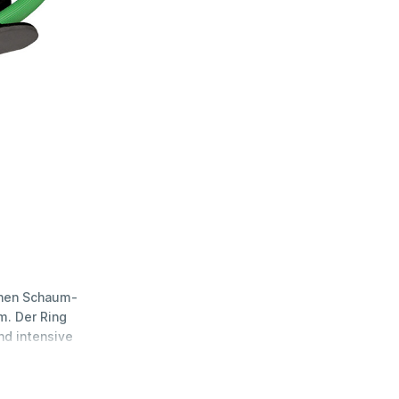
chen Schaum-
m. Der Ring
nd intensive
e Platz. Die
e und bequeme