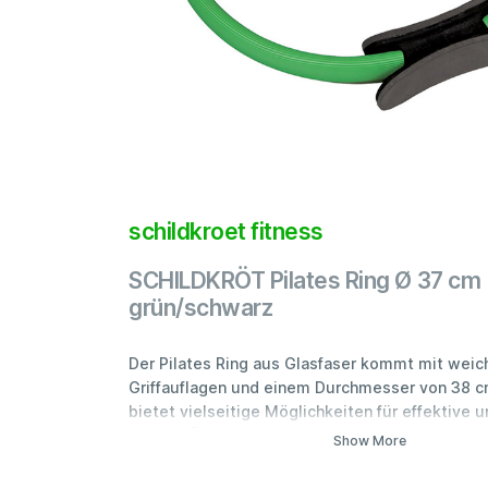
schildkroet fitness
SCHILDKRÖT Pilates Ring Ø 37 cm
grün/schwarz
Der Pilates Ring aus Glasfaser kommt mit wei
Griffauflagen und einem Durchmesser von 38 c
bietet vielseitige Möglichkeiten für effektive u
Pilates-Übungen und findet in jeder Reisetasch
Show More
gummierte Ummantelung sorgt für eine weich
Anwendung.