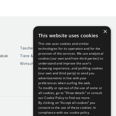
×
This website uses cookies
This site uses cookies and similar
Taschen & Gepäck
technologies for its operation and for the
provision of the services. We use analytical
Tabak
Tiere & Tierbedarf
cookies (our own and from third parties) to
understand and improve the user’s
Wirtschaft & Industrie
browsing experience, and profiling cookies
(our own and third party) to send you
advertisements in line with your
preferences when surfing the web.
To modify or opt-out of the use of some or
all cookies, go to "Show details" or consult
our Cookie Policy to find out more.
By clicking on “Accept all cookies” you
consent to the use of these cookies.
In
compliance with our cookie policy.