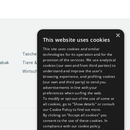
×
This website uses cookies
This site uses cookies and similar
Taschen & Gepäck
technologies for its operation and for the
provision of the services. We use analytical
Tabak
Tiere & Tierbedarf
cookies (our own and from third parties) to
understand and improve the user’s
Wirtschaft & Industrie
browsing experience, and profiling cookies
(our own and third party) to send you
advertisements in line with your
preferences when surfing the web.
To modify or opt-out of the use of some or
all cookies, go to "Show details" or consult
our Cookie Policy to find out more.
By clicking on “Accept all cookies” you
consent to the use of these cookies.
In
compliance with our cookie policy.