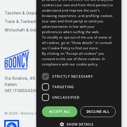
Sportartikel
cookies (our own and from third parties) to
understand and improve the user’s
Taschen & Gepäck
browsing experience, and profiling cookies
(our own and third party) to send you
Tiere & Tierbedarf
advertisements in line with your
Wirtschaft & Industrie
preferences when surfing the web.
To modify or opt-out of the use of some or
all cookies, go to "Show details" or consult
our Cookie Policy to find out more.
By clicking on “Accept all cookies” you
Bedingungen & Konditionen
consent to the use of these cookies.
In
compliance with our cookie policy.
Cookie-Richtlinie
Datenschutzrichtlinie
STRICTLY NECESSARY
Via Scialoia, 49, Florenz,
Kontaktiere uns
Italien
TARGETING
VAT IT06534300485
UNCLASSIFIED
ACCEPT ALL
DECLINE ALL
© 2026
- Booncy srl - VAT IT06534300485
SHOW DETAILS