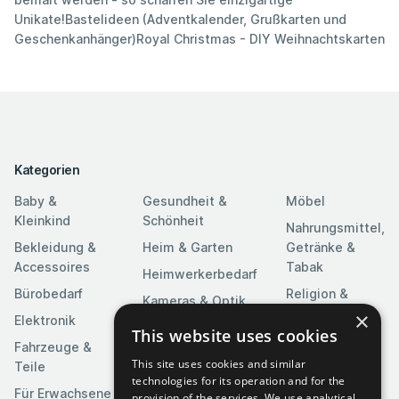
Unikate!Bastelideen (Adventkalender, Grußkarten und
Geschenkanhänger)Royal Christmas - DIY Weihnachtskarten
Kategorien
Baby &
Gesundheit &
Möbel
Kleinkind
Schönheit
Nahrungsmittel,
Bekleidung &
Heim & Garten
Getränke &
Accessoires
Tabak
Heimwerkerbedarf
Bürobedarf
Religion &
Kameras & Optik
Feierlichkeiten
×
Elektronik
Kunst &
This website uses cookies
Software
Fahrzeuge &
Unterhaltung
This site uses cookies and similar
Teile
Spielzeuge &
Medien
technologies for its operation and for the
Spiele
Für Erwachsene
provision of the services. We use analytical