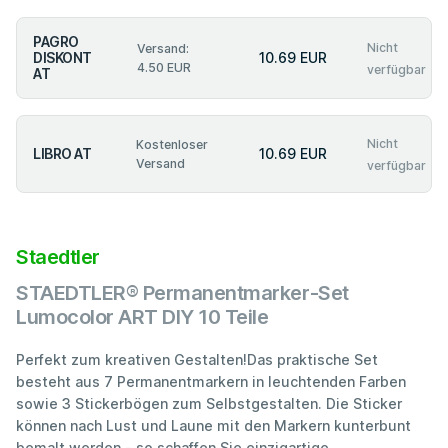
PAGRO
Nicht
Versand:
DISKONT
10.69 EUR
4.50 EUR
verfügbar
AT
Nicht
Kostenloser
LIBRO AT
10.69 EUR
Versand
verfügbar
Staedtler
STAEDTLER® Permanentmarker-Set
Lumocolor ART DIY 10 Teile
Perfekt zum kreativen Gestalten!Das praktische Set
besteht aus 7 Permanentmarkern in leuchtenden Farben
sowie 3 Stickerbögen zum Selbstgestalten. Die Sticker
können nach Lust und Laune mit den Markern kunterbunt
bemalt werden - so schaffen Sie einzigartige