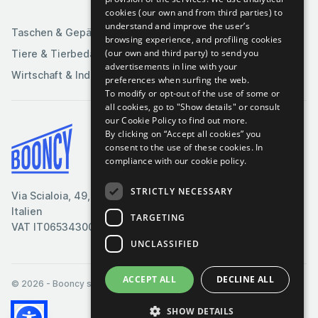
Sportartikel
cookies (our own and from third parties) to
understand and improve the user’s
Taschen & Gepäck
browsing experience, and profiling cookies
(our own and third party) to send you
Tiere & Tierbedarf
advertisements in line with your
Wirtschaft & Industrie
preferences when surfing the web.
To modify or opt-out of the use of some or
all cookies, go to "Show details" or consult
our Cookie Policy to find out more.
By clicking on “Accept all cookies” you
Bedingungen & Konditionen
consent to the use of these cookies.
In
compliance with our cookie policy.
Cookie-Richtlinie
Datenschutzrichtlinie
STRICTLY NECESSARY
Via Scialoia, 49, Florenz,
Kontaktiere uns
Italien
TARGETING
VAT IT06534300485
UNCLASSIFIED
ACCEPT ALL
DECLINE ALL
© 2026
- Booncy srl - VAT IT06534300485
SHOW DETAILS