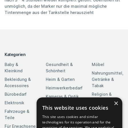
unmöglich, da der Marker nur die maximal mögliche
Tintenmenge aus der Tankstelle herauszieht
Kategorien
Baby &
Gesundheit &
Möbel
Kleinkind
Schönheit
Nahrungsmittel,
Bekleidung &
Heim & Garten
Getränke &
Accessoires
Tabak
Heimwerkerbedarf
Bürobedarf
Religion &
Kameras & Optik
Feierlichkeiten
×
Elektronik
Kunst &
This website uses cookies
Software
Fahrzeuge &
Unterhaltung
This site uses cookies and similar
Teile
Spielzeuge &
Medien
technologies for its operation and for the
Spiele
Für Erwachsene
provision of the services. We use analytical