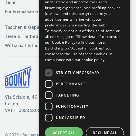
understand and improve the user’s
Teile
Spielzeuge &
Medien
browsing experience, and profiling cookies
Spiele
Für Erwachsene
(our own and third party) to send you
Sportartikel
advertisements in line with your
preferences when surfing the web.
Taschen & Gepäck
To modify or opt-out of the use of some or
Tiere & Tierbedarf
all cookies, go to "Show details" or consult
our Cookie Policy to find out more.
Wirtschaft & Industrie
By clicking on “Accept all cookies” you
consent to the use of these cookies.
In
compliance with our cookie policy.
STRICTLY NECESSARY
Bedingungen & Konditionen
PERFORMANCE
Cookie-Richtlinie
Datenschutzrichtlinie
TARGETING
Via Scialoia, 49, Florenz,
Kontaktiere uns
Italien
FUNCTIONALITY
VAT IT06534300485
UNCLASSIFIED
ACCEPT ALL
DECLINE ALL
© 2026
- Booncy srl - VAT IT06534300485