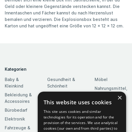
Geld oder kleinere Gegenstände verstecken kannst. Die
Innentaschen und Fächer kannst du nach Herzenslust
bemalen und verzieren. Die Explosionsbox besteht aus
Karton und hat ungeöffnet eine Größe von 12 x 12 x 12 cm.
Kategorien
Baby &
Gesundheit &
Möbel
Kleinkind
Schönheit
Nahrungsmittel,
Bekleidung &
Heim & Garten
Getränke &
×
Accessoires
Tabak
This website uses cookies
Heimwerkerbedarf
Bürobedarf
Religion &
This site uses cookies and similar
Kameras & Optik
Feierlichkeiten
technologies for its operation and for the
Elektronik
Kunst &
provision of the services. We use analytical
Software
Fahrzeuge &
Unterhaltung
cookies (our own and from third parties) to