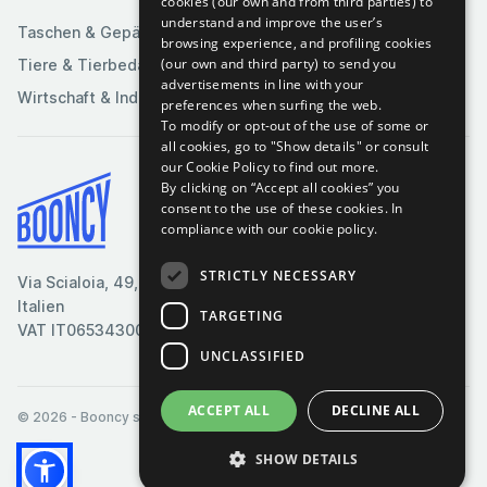
cookies (our own and from third parties) to
understand and improve the user’s
Taschen & Gepäck
browsing experience, and profiling cookies
(our own and third party) to send you
Tiere & Tierbedarf
advertisements in line with your
Wirtschaft & Industrie
preferences when surfing the web.
To modify or opt-out of the use of some or
all cookies, go to "Show details" or consult
our Cookie Policy to find out more.
By clicking on “Accept all cookies” you
Bedingungen & Konditionen
consent to the use of these cookies.
In
compliance with our cookie policy.
Cookie-Richtlinie
Datenschutzrichtlinie
STRICTLY NECESSARY
Via Scialoia, 49, Florenz,
Kontaktiere uns
Italien
TARGETING
VAT IT06534300485
UNCLASSIFIED
ACCEPT ALL
DECLINE ALL
© 2026
- Booncy srl - VAT IT06534300485
SHOW DETAILS