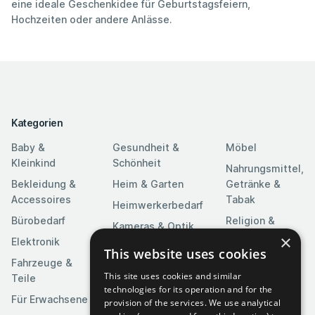
eine ideale Geschenkidee für Geburtstagsfeiern,
Hochzeiten oder andere Anlässe.
Kategorien
Baby &
Gesundheit &
Möbel
Kleinkind
Schönheit
Nahrungsmittel,
Bekleidung &
Heim & Garten
Getränke &
Accessoires
Tabak
Heimwerkerbedarf
Bürobedarf
Religion &
Kameras & Optik
Feierlichkeiten
×
Elektronik
Kunst &
This website uses cookies
Software
Fahrzeuge &
Unterhaltung
This site uses cookies and similar
Teile
Spielzeuge &
Medien
technologies for its operation and for the
Spiele
Für Erwachsene
provision of the services. We use analytical
Sportartikel